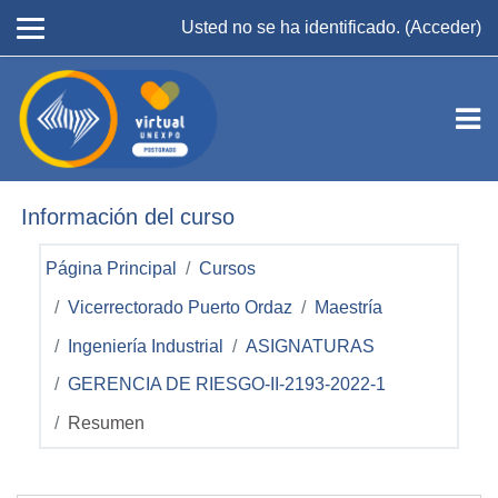
Salta al contenido principal
Usted no se ha identificado. (
Acceder
)
Información del curso
Página Principal
Cursos
Vicerrectorado Puerto Ordaz
Maestría
Ingeniería Industrial
ASIGNATURAS
GERENCIA DE RIESGO-II-2193-2022-1
Resumen