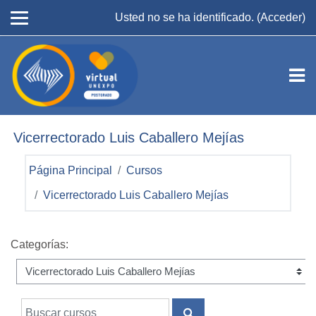
Salta al contenido principal
Usted no se ha identificado. (
Acceder
)
Vicerrectorado Luis Caballero Mejías
Página Principal
Cursos
Vicerrectorado Luis Caballero Mejías
Categorías:
Buscar cursos