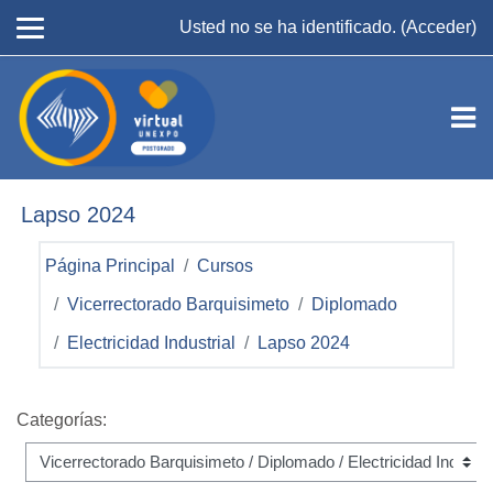
Salta al contenido principal
Usted no se ha identificado. (
Acceder
)
Lapso 2024
Página Principal
Cursos
Vicerrectorado Barquisimeto
Diplomado
Electricidad Industrial
Lapso 2024
Categorías: