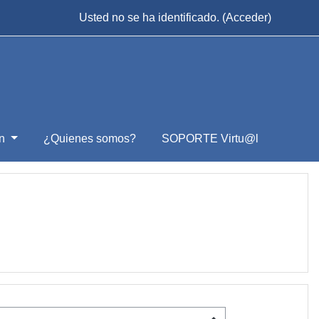
Usted no se ha identificado. (
Acceder
)
ón
¿Quienes somos?
SOPORTE Virtu@l