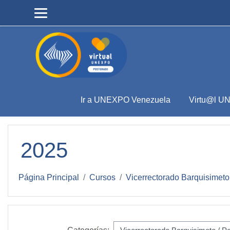
Salta al contenido principal
Ir a UNEXPO Venezuela
Virtu@l U
2025
Página Principal
Cursos
Vicerrectorado Barquisimeto